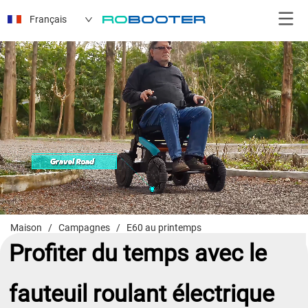
Français
Maison
/
Campagnes
/
E60 au printemps
Profiter du temps avec le
fauteuil roulant électrique