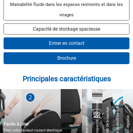
Maniabilité fluide dans les espaces restreints et dans les
virages
Capacité de stockage spacieuse
Entrer en contact
Brochure
Principales caractéristiques
Capacité de contrôle à distance
Grande capacité de stockage
Petit rayon de braquage
Accoudoir réglable
Conception légère
Facile à plier
Pliez votre fauteuil roulant électrique 