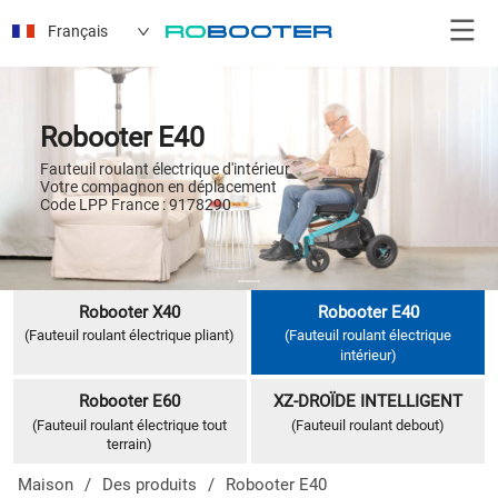
Français
Robooter E40
Fauteuil roulant électrique d'intérieur

Votre compagnon en déplacement

Code LPP France : 9178290
Robooter X40
Robooter E40
(Fauteuil roulant électrique pliant)
(Fauteuil roulant électrique
intérieur)
Robooter E60
XZ-DROÏDE INTELLIGENT
(Fauteuil roulant électrique tout
(Fauteuil roulant debout)
terrain)
Maison
/
Des produits
/
Robooter E40