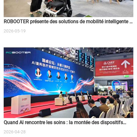
ROBOOTER présente des solutions de mobilité intelligente à
l'ATSA Sydney Expo 2026
2026-05-19
Quand Al rencontre les soins : la montée des dispositifs
médicaux intelligents
2026-04-28