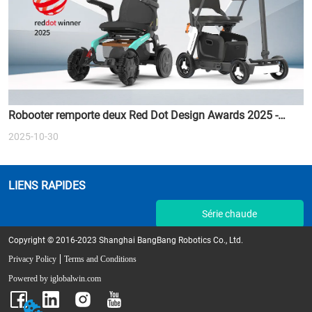
Robooter remporte deux Red Dot Design Awards 2025 -
Redéfinir l'avenir de la mobilité intelligente
2025-10-30
LIENS RAPIDES
Série chaude
Copyright © 2016-2023 Shanghai BangBang Robotics Co., Ltd.
Privacy Policy
Terms and Conditions
Powered by iglobalwin.com