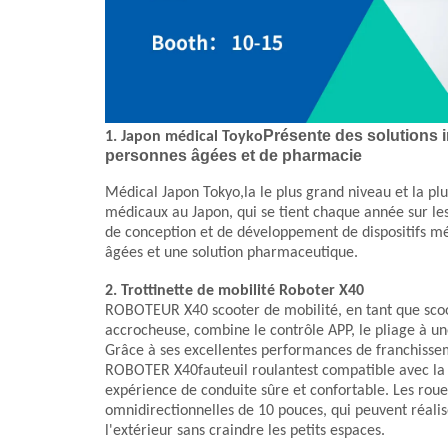
Présente des solutions i
1. Japon médical Toyko
personnes âgées et de pharmacie
Médical Japon Tokyo
,
la
le plus grand niveau et la pl
médicaux
au Japon
, qui se tient chaque année sur l
de conception et de développement de dispositifs m
âgées et une solution pharmaceutique.
2. Trottinette de mobilité Roboter X40
ROBOTEUR X40
scooter de mobilité
, en tant que sc
accrocheuse, combine le contrôle APP, le pliage à un
Grâce à ses excellentes performances de franchissem
ROBOTER X40
fauteuil roulant
est compatible avec la 
expérience de conduite sûre et confortable. Les rou
omnidirectionnelles de 10 pouces, qui peuvent réalise
l'extérieur sans craindre les petits espaces.