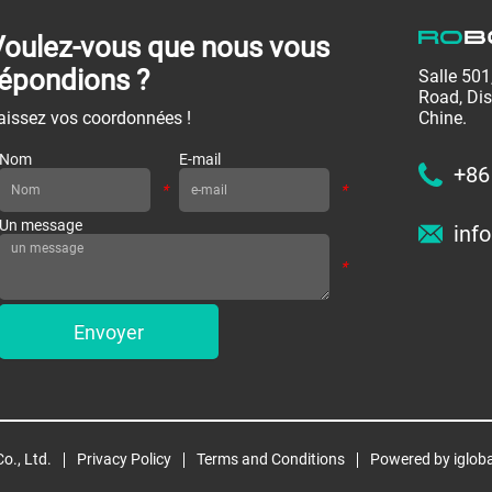
Voulez-vous que nous vous
répondions ?
Salle 50
Road, Dis
Chine.
aissez vos coordonnées !
Nom
E-mail
+86
*
*
Un message
inf
*
Envoyer
o., Ltd.
Privacy Policy
Terms and Conditions
Powered by iglob