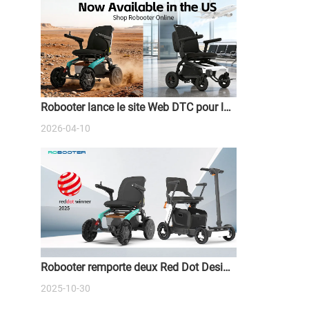
Robooter lance le site Web DTC pour les
fauteuils roulants à deux moteurs
2026-04-10
Robooter remporte deux Red Dot Design
Awards 2025 - Redéfinir l'avenir de la
2025-10-30
mobilité intelligente